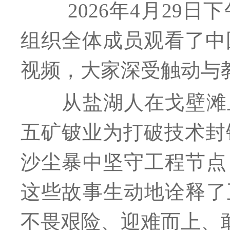
2026年4月29日
组织全体成员观看了中
视频，大家深受触动与
从盐湖
人在戈壁滩
五矿铍业为打破技术封
沙尘暴中坚守工程节点
这些故事生动地诠释了
不畏艰险、迎难而上、