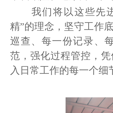
我们将以
这些
先
精”的理念，坚守
工作
巡查、每一份记录、
范，强化过程管控
，凭
入
日常
工作的每一个细